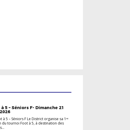
INES
VIE DES CLUBS
VIE DU DISTRICT
 à 5 – Séniors F- Dimanche 21
 2026
 à 5 – Séniors F Le District organise sa 1ʳᵉ
n du tournoi Foot à 5, à destination des
...