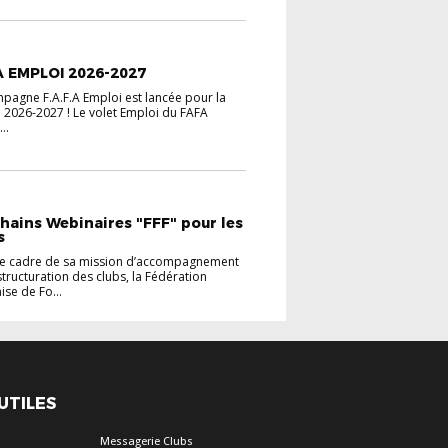
ES CLUBS
VIE DU DISTRICT
 EMPLOI 2026-2027
pagne F.A.F.A Emploi est lancée pour la
 2026-2027 ! Le volet Emploi du FAFA
..
ES CLUBS
VIE DU DISTRICT
hains Webinaires "FFF" pour les
s
le cadre de sa mission d’accompagnement
structuration des clubs, la Fédération
ise de Fo...
 UTILES
Messagerie Clubs