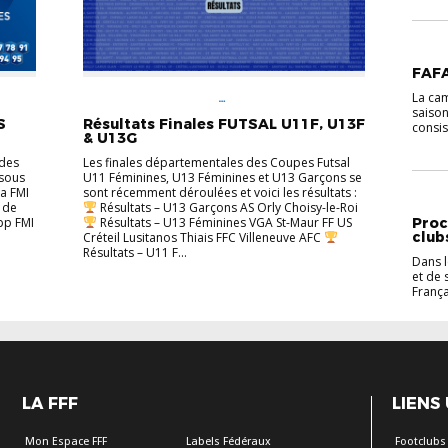
VIE D
FAFA
La cam
FÉMININES
FOOTBALL
saison
ANIMATION
FUTSAL
U11
U13
VIE DES
S
Résultats Finales FUTSAL U11F, U13F
CLUBS
consis.
& U13G
 des
Les finales départementales des Coupes Futsal
ssous
U11 Féminines, U13 Féminines et U13 Garçons se
la FMI
sont récemment déroulées et voici les résultats :
VIE D
 de
Résultats – U13 Garçons AS Orly Choisy-le-Roi
pp FMI
Résultats – U13 Féminines VGA St-Maur FF US
Proc
club
Créteil Lusitanos Thiais FFC Villeneuve AFC
Résultats – U11 F...
Dans 
et de 
França
LA FFF
LIENS
Mon Espace FFF
Labels Fédéraux
Footclubs