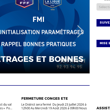
SUIV
MISE 
GES ET BONNES
VIE DU DISTRICT
NECROLO
VIE DU DISTRICT
FERMETURE CONGES ETE
VIE DU D
ct du val
Le District sera fermé Du Jeudi 23 Juillet 2026 à
ASSIST
s » Po...
12h00 Au Mercredi 19 Août 2026 à 09h00 Nous