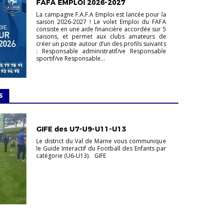
FAFA EMPLOI 2026-2027
La campagne F.A.F.A Emploi est lancée pour la
saison 2026-2027 ! Le volet Emploi du FAFA
consiste en une aide financière accordée sur 5
saisons, et permet aux clubs amateurs de
créer un poste autour d’un des profils suivants
: Responsable administratif/ve Responsable
sportif/ve Responsable...
S
FOOTBALL
ANIMATION
U11
U13
U7
U9
VIE DES
GIFE des U7-U9-U11-U13
CLUBS
Le district du Val de Marne vous communique
le Guide Interactif du Football des Enfants par
catégorie (U6-U13). GIFE