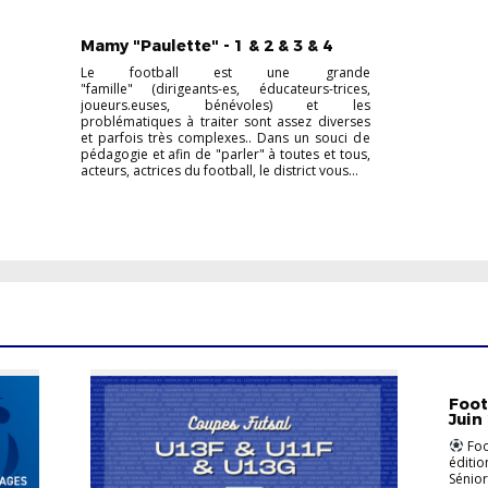
VIE DU DISTRICT
Mamy "Paulette" - 1 & 2 & 3 & 4
Le football est une grande
"famille" (dirigeants-es, éducateurs-trices,
joueurs.euses, bénévoles) et les
problématiques à traiter sont assez diverses
et parfois très complexes.. Dans un souci de
pédagogie et afin de "parler" à toutes et tous,
acteurs, actrices du football, le district vous...
FÉMIN
Foot
Juin
Foot
éditio
Séniors