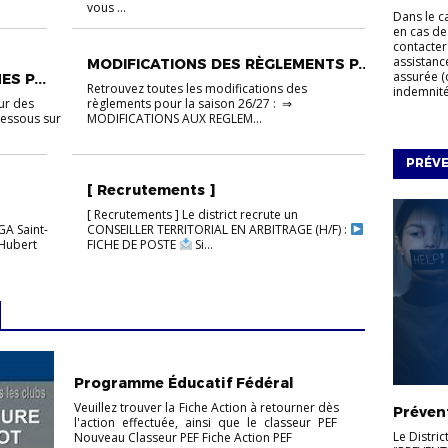
vous ...
Dans le c
en cas de
contacter
assistanc
MODIFICATIONS DES RÈGLEMENTS P...
assurée (
S P...
Retrouvez toutes les modifications des
indemnités
ur des
règlements pour la saison 26/27 : ⇒
dessous sur
MODIFICATIONS AUX REGLEM...
PRÉV
[ Recrutements ]
[ Recrutements ] Le district recrute un
GA Saint-
CONSEILLER TERRITORIAL EN ARBITRAGE (H/F) :
 Hubert
FICHE DE POSTE
Si...
FOOTBALL ANIMATION
VIE DES CLUBS
Programme Éducatif Fédéral
Veuillez trouver la Fiche Action à retourner dès
Préven
l'action effectuée, ainsi que le classeur PEF
Le Distric
Nouveau Classeur PEF Fiche Action PEF