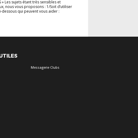
» Les sujets étant très sensibles et
x, nous vous proposons : 1/Soit d’utiliser
s ci-dessous qui peuvent vous aider :
 UTILES
Messagerie Clubs