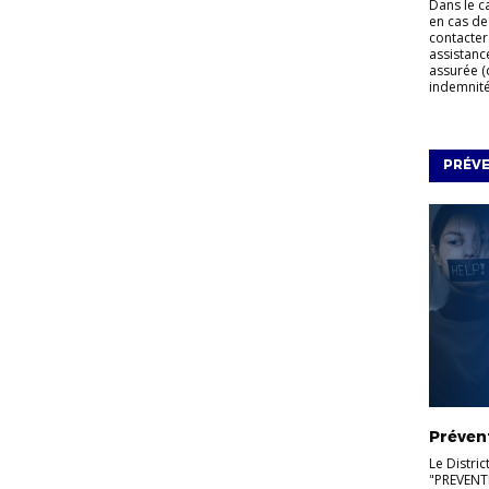
Dans le c
en cas de
contacter
assistanc
assurée (
indemnités
PRÉV
Préven
Le Distric
"PREVENT