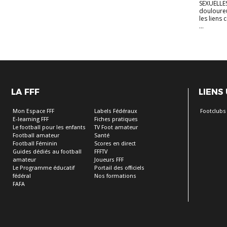
SEXUELLES 
douloureu
les lien
...
LA FFF
LIENS
Mon Espace FFF
Labels Fédéraux
Footclubs
E-learning FFF
Fiches pratiques
Le football pour les enfants
TV Foot amateur
Football amateur
Santé
Football Féminin
Scores en direct
Guides dédiés au football
FFFTV
amateur
Joueurs FFF
Le Programme éducatif
Portail des officiels
fédéral
Nos formations
FAFA