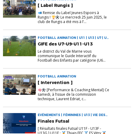
[ Label Rungis ]
Remise du Label Jeunes Espoirs à
Rungis !
Le mercredi 25 juin 2025, le
club de Rungis a été mis à l’...
FOOTBALL ANIMATION | U11 | U13 | U7 | U9 |
VIE DES CLUBS
GIFE des U7-U9-U11-U13
Le district du Val de Marne vous
communique le Guide Interactif du
Football des Enfants par catégorie (U6...
FOOTBALL ANIMATION
[ Intervention ]
[Performance & Coaching Mental] Ce
samedi, à l’issue de la commission
technique, Laurent Edriat, c...
EVÉNEMENTS | FÉMININES | U13 | VIE DES
CLUBS | VIE DU DISTRICT
Finales Futsal
[ Résultats finales Futsal U11F - U13F -
U13G ] U11F :
Thiais FFC
ES Vitry