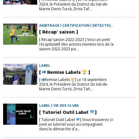
2024, le Président du District du Val-de-
Marne Denis Turck, Driss Taf...
ARBITRAGE | CERTIFICATION | DÉTECTION
- SÉLECTION | EVÉNEMENTS | FÉMININES |
[ Récap’ saison ]
FOOT LOISIRS | FOOTBALL ANIMATION |
FORMATION | FUTSAL | LABEL | U11 | U13 |
[ Récap'saison 2022-2023 ] Voici un petit
U7 | U9 | VIE DES CLUBS | VIE DU DISTRICT
récapitulatif des actions menées lors de la
saison 2022-2023 pa...
LABEL
[
Remise Labels
]
[
Remise Labels
] Le 18 septembre
2024, le Président du District du Val-de-
Marne Denis Turck, Driss Tafi...
LABEL | VIE DES CLUBS
[ Tutoriel Outil Label
]
[ Tutoriel Outil Label
] Vous trouverez ci-
joint un tutoriel vous accompagnant
dans la démarche d'a...