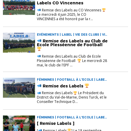
Labels CO Vincennes
Remise des Labels au CO Vincennes
Le mercredi 4 juin 2025, le CO
VINCENNES a été honoré par la r...
EVÉNEMENTS | LABEL | VIE DES CLUBS | VIE
DU DISTRICT
Remise des Labels au Club de
Ecole Plesséenne de Football
Remise des Labels au Club de Ecole
Plesséenne de Football
Le mercredi 28
mai, le club de l'EPF ...
FÉMININES | FOOTBALL À L'ECOLE | LABEL
| VIE DES CLUBS
Remise des Labels
Remise des Labels
Le Président du
District du Val-de-Marne, Denis Turck, et le
Conseiller Technique D...
FÉMININES | FOOTBALL À L'ECOLE | LABEL
| VIE DES CLUBS
[ Remise Labels ]
[
Remise Labels
] Le 18 septembre