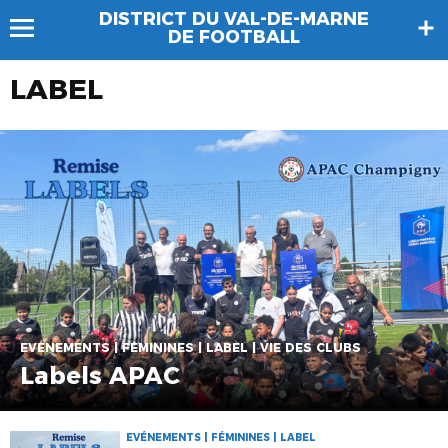
DISTRICT DU VAL-DE-MARNE
DE FOOTBALL
LABEL
EVÉNEMENTS | FÉMININES | LABEL | VIE DES CLUBS
Labels APAC
EVÉNEMENTS | FÉMININES | LABEL