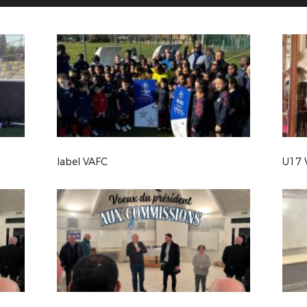
label VAFC
U17 V