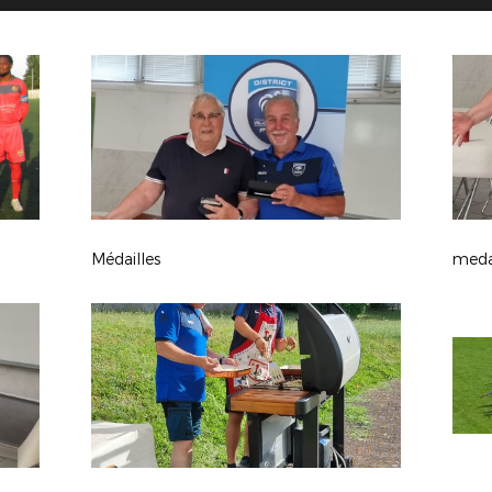
Médailles
meda