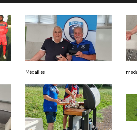
Médailles
meda