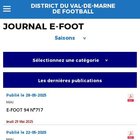
DISTRICT DU VAL-DE-MARNE
DE FOOTBALL
JOURNAL E-FOOT
Saisons
>
Sélectionnez une catégorie
>
Les dernières publications
Publié le 28-05-2025
MAI
E-FOOT 94 N°717
Jeudi 29 Mai 2025
Publié le 22-05-2025
MAI