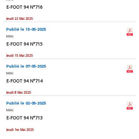
E-FOOT 94 N°716
Jeudi 22 Mai 2025
Publié le 15-05-2025
MAI
E-FOOT 94 N°715
Jeudi 15 Mai 2025
Publié le 07-05-2025
MAI
E-FOOT 94 N°714
Jeudi 8 Mai 2025
Publié le 02-05-2025
MAI
E-FOOT 94 N°713
Jeudi 1er Mai 2025