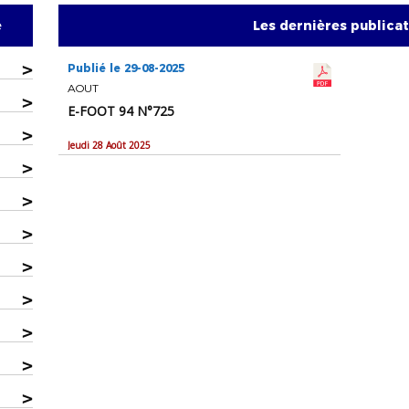
e
Les dernières publica
>
Publié le 29-08-2025
AOUT
>
E-FOOT 94 N°725
>
Jeudi 28 Août 2025
>
>
>
>
>
>
>
>