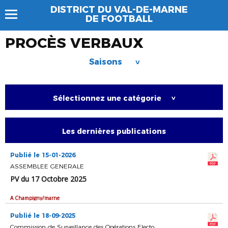
DISTRICT DU VAL-DE-MARNE
DE FOOTBALL
PROCÈS VERBAUX
Saisons
>
Sélectionnez une catégorie
>
Les dernières publications
Publié le 15-01-2026
ASSEMBLEE GENERALE
PV du 17 Octobre 2025
A Champigny/marne
Publié le 18-09-2025
Commission de Surveillance des Opérations Electorales