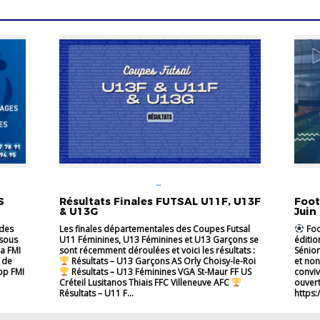
FÉMININES
FOOTBALL
FÉMIN
ANIMATION
FUTSAL
U11
U13
VIE DES
S
Résultats Finales FUTSAL U11F, U13F
Foot
CLUBS
& U13G
Juin
 des
Les finales départementales des Coupes Futsal
Foot
ssous
U11 Féminines, U13 Féminines et U13 Garçons se
éditio
la FMI
sont récemment déroulées et voici les résultats :
Sénio
 de
Résultats – U13 Garçons AS Orly Choisy-le-Roi
et non
pp FMI
Résultats – U13 Féminines VGA St-Maur FF US
conviv
Créteil Lusitanos Thiais FFC Villeneuve AFC
ouvert
Résultats – U11 F...
https:/