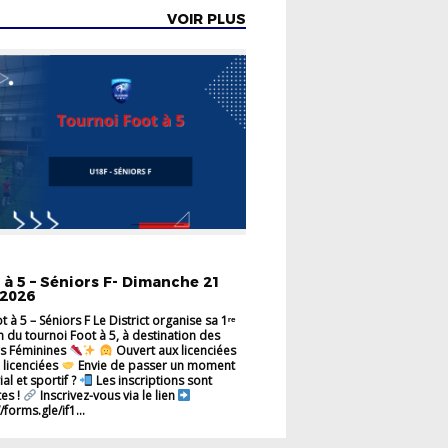
VOIR PLUS
INES
VIE DES CLUBS
VIE DU DISTRICT
 à 5 – Séniors F- Dimanche 21
 2026
 à 5 – Séniors F Le District organise sa 1ʳᵉ
n du tournoi Foot à 5, à destination des
rs Féminines
Ouvert aux licenciées
 licenciées
Envie de passer un moment
ial et sportif ?
Les inscriptions sont
es !
Inscrivez-vous via le lien
/forms.gle/if1...