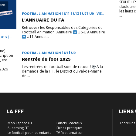
SEXUELLES 
douloureu
les lien
FOOTBALL ANIMATION | U11 | U13 | U7 | U9 | VIE
...
DES CLUBS
L’ANNUAIRE DU FA
Retrouvez les Responsables des Catégories du
Football Animation. Annuaire
U6-U9 Annuaire
U11 Annuai...
U13 | U7
ine]
FOOTBALL ANIMATION | U7 | U9
cription
Rentrée du foot 2025
, est
Les rentrées du football sont de retour !
A la
/2026
demande de la FFF, le District du Val-de-Marne
de ...
LA FFF
LIENS
Mon Espace FFF
Labels Fédéraux
Footclubs
E-learning FFF
Fiches pratiques
Le football pour les enfants
TV Foot amateur