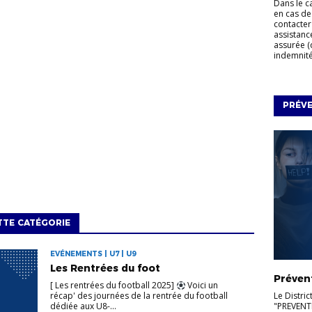
Dans le c
en cas de
contacter
assistanc
assurée (
indemnités
PRÉV
TTE CATÉGORIE
EVÉNEMENTS | U7 | U9
Les Rentrées du foot
Préven
[ Les rentrées du football 2025]
Voici un
Le Distric
récap' des journées de la rentrée du football
"PREVENT
dédiée aux U8-...