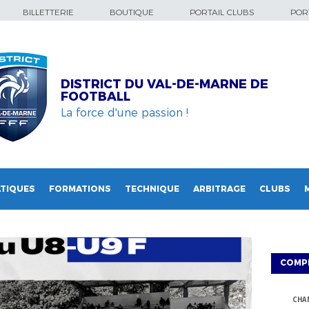
BILLETTERIE
BOUTIQUE
PORTAIL CLUBS
PORT
DISTRICT DU VAL-DE-MARNE DE
FOOTBALL
La force d'une passion !
TIQUES
FORMATIONS
TECHNIQUE
ARBITRAGE
CLUBS
COMP
CHA