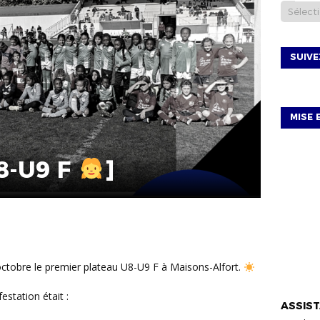
SUIV
MISE 
8-U9 F
]
9 octobre le premier plateau U8-U9 F à Maisons-Alfort.
VIE DU D
estation était :
ASSIST