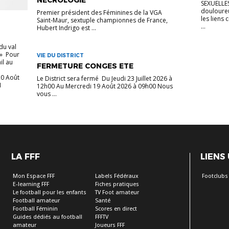
NECROLOGIE
SEXUELLES 
douloureu
Premier président des Féminines de la VGA
les lien
Saint-Maur, sextuple championnes de France,
...
Hubert Indrigo est ...
 du val
 » Pour
VIE DU DISTRICT
il au
FERMETURE CONGES ETE
20 Août
Le District sera fermé Du Jeudi 23 Juillet 2026 à
1
12h00 Au Mercredi 19 Août 2026 à 09h00 Nous
vous ...
LA FFF
LIENS
Mon Espace FFF
Labels Fédéraux
Footclubs
E-learning FFF
Fiches pratiques
Le football pour les enfants
TV Foot amateur
Football amateur
Santé
Football Féminin
Scores en direct
Guides dédiés au football
FFFTV
amateur
Joueurs FFF