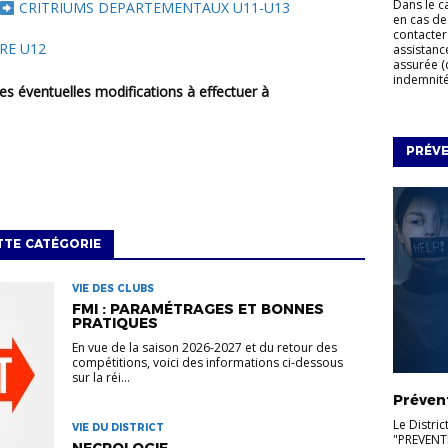
Dans le c
CRITRIUMS DEPARTEMENTAUX U11-U13
en cas de
contacter
RE U12
assistanc
assurée (
indemnités
s éventuelles modifications à effectuer à
PRÉV
TTE CATÉGORIE
VIE DES CLUBS
FMI : PARAMÉTRAGES ET BONNES
PRATIQUES
En vue de la saison 2026-2027 et du retour des
compétitions, voici des informations ci-dessous
sur la réi...
Préven
Le Distric
VIE DU DISTRICT
"PREVENT