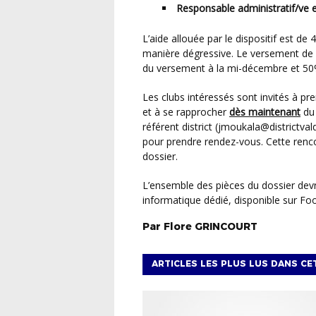
Responsable administratif/ve e
L’aide allouée par le dispositif est de 40 000 € pour un temps plein, répartie sur cinq ans, de
manière dégressive. Le versement de l
du versement à la mi-décembre et 50%
Les clubs intéressés sont invités à 
et à se rapprocher
dès maintenant
du
référent district (jmoukala@districtval
pour prendre rendez-vous. Cette rencon
dossier.
L’ensemble des pièces du dossier devra être obligatoirement être déposé par le club sur l’outil
informatique dédié, disponible sur Foo
Par
Flore
GRINCOURT
ARTICLES LES PLUS LUS DANS CE