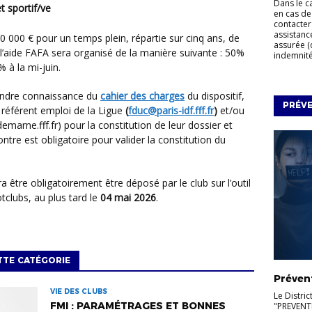
Dans le c
t sportif/ve
en cas de
contacter
assistanc
assurée (
’aide FAFA sera organisé de la manière suivante : 50%
indemnités
 à la mi-juin.
prendre connaissance du
cahier des charges
du dispositif,
PRÉV
 référent emploi de la Ligue
(
fduc@paris-idf.fff.fr
)
et/ou
demarne.fff.fr) pour la constitution de leur dossier et
tre est obligatoire pour valider la constitution du
tclubs, au plus tard le
04 mai 2026
.
TTE CATÉGORIE
Préven
VIE DES CLUBS
Le Distric
FMI : PARAMÉTRAGES ET BONNES
"PREVENT