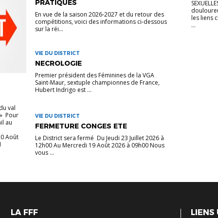
PRATIQUES
SEXUELLES 
douloureu
En vue de la saison 2026-2027 et du retour des
les lien
compétitions, voici des informations ci-dessous
...
sur la réi...
VIE DU DISTRICT
NECROLOGIE
Premier président des Féminines de la VGA
Saint-Maur, sextuple championnes de France,
Hubert Indrigo est ...
 du val
 » Pour
VIE DU DISTRICT
il au
FERMETURE CONGES ETE
20 Août
Le District sera fermé Du Jeudi 23 Juillet 2026 à
1
12h00 Au Mercredi 19 Août 2026 à 09h00 Nous
vous ...
LA FFF
LIENS