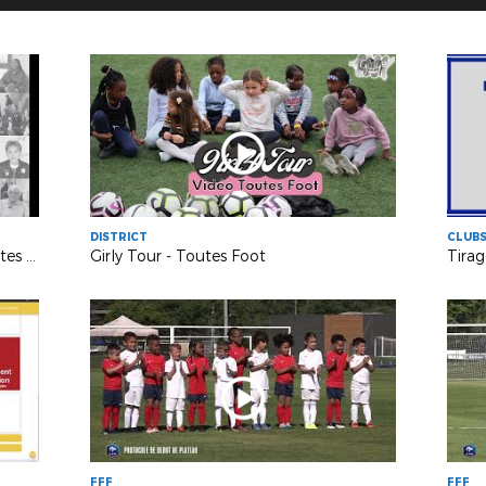
DISTRICT
CLUB
Le Coup d'en Voix - District 94 - Toutes Foot
Girly Tour - Toutes Foot
FFF
FFF