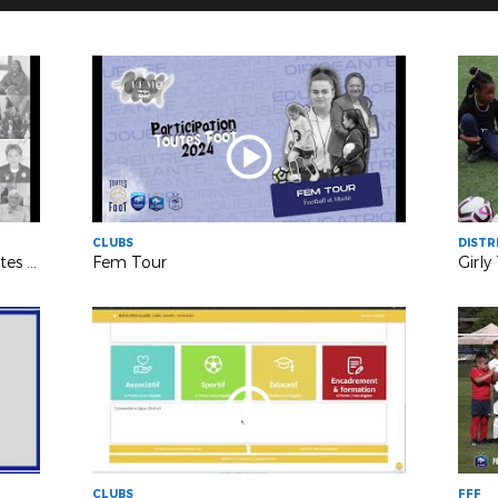
CLUBS
DISTR
Le Coup d'en Voix - District 94 - Toutes Foot
Fem Tour
Girly
CLUBS
FFF