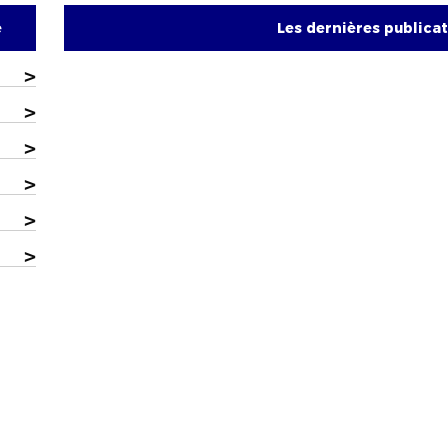
e
Les dernières publica
>
>
>
>
>
>